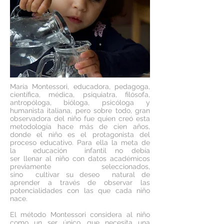
María Montessori, educadora, pedagoga,
científica, médica, psiquiatra, filósofa,
antropóloga, bióloga, psicóloga y
humanista italiana, pero sobre todo, gran
observadora del niño fue quien creó esta
metodología hace más de cien años,
donde el niño es el protagonista del
proceso educativo. Para ella la meta de
la
educación
infantil
no debía
ser
llenar
al niño con datos académicos
previamente seleccionados,
sino
cultivar
su deseo
natural
de
aprender a través de observar las
potencialidades con las que cada niño
nace.
El método Montessori considera al niño
como un ser único, que necesita una