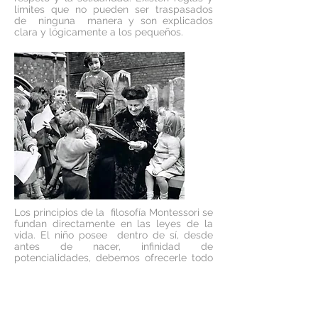
límites que no pueden ser traspasados
de
ninguna
manera
y son explicados
clara y lógicamente a los pequeños.
Los principios de la filosofía Montessori se
fundan directamente en las leyes de la
vida. El niño posee dentro de sí, desde
antes de nacer, infinidad de
potencialidades, debemos ofrecerle todo
lo que esté en nuestras manos para que
las desarrolle adecuadamente. Debemos
voltear la mirada al niño, ser
observadores, humildes, pacientes y
amorosos… debemos de tener un