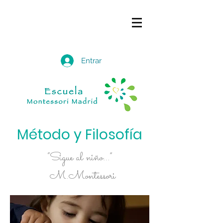
Entrar
Método y Filosofía
“Sigue al niño…”
M.Montessori