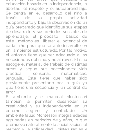
educación basada en la independencia, la
libertad, el respeto y el autoaprendizaje.
Se centra en el desarrollo del niño a
través de su propia actividad
independiente y bajo la observación de un
guía preparado que identifique sus etapas
de desarrollo y sus periodos sensibles de
aprendizaje. El propósito
básico
de
este
método
es
liberar
el potencial de
cada niño para que se autodesarrolle en
un
ambiente
estructurado. Por tal motivo,
el entorno tiene que ser adecuado a las
necesidades del niño, y no al revés. El niño
escoge el material de trabajo de distintas
áreas y según sus necesidades: vida
práctica, sensorial, matemáticas,
lenguaje… Éste tiene que haber sido
previamente presentado por la guía ya
que tiene una secuencia y un control de
error.
El ambiente y el material Montessori
también le permiten desarrollar su
creatividad y su independencia en un
entorno seguro y controlado. Un
ambiente (aula) Montessori integra edades
agrupadas en períodos de 3 años, lo que
promueve naturalmente la socialización, el
respeto y la solidaridad. Existen reglas y