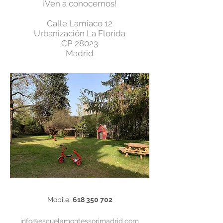
¡Ven a conocernos!
Calle Lamiaco 12
Urbanización La Florida
CP 28023
Madrid
Mobile:
618 350 702
info@escuelamontessorimadrid.com